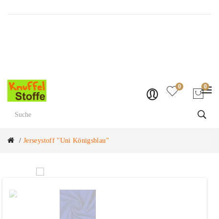
Versandkostenfrei ab Fr. 70.-
0
0
Jerseystoff "Uni Königsblau"