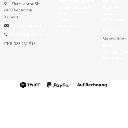
Onlineshop/Lageplan
Partner
Florenstrasse 5b
Versand/Bezahlung
Angebote
8405 Winterthur
AGB
Seitenübersich
Schweiz
Kontakt
Stofflexikon
admin@knuffel.ch
Datenschutz
KONTO
0041 (0)78 717 12 06
Vertical Menu
CHE-388.132.518
Konto
Auftragsverlau
Wunschliste