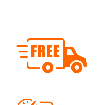
Wir weisen darauf hin
Die Farben am Bildschirm können zum Original leicht abweichen.
Gerne helfen wir bei Kombinationsmöglichkeiten.
Kostenloser Versand
Wir versenden schweizweit ab Fr. 80.- versandkostenfrei.