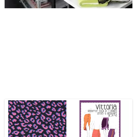
Online-Shop
Unser Stoffgeschäft befindet sich in Winterthur-Seen. Wir führen
eine schöne Auswahl an verschiedenen Stoffen. Stöbere online durchs
Nähparadies. Bei Fragen darfst du gerne mit uns Kontakt aufnehmen.
Stoffgeschäft
Kontakt
Das Könnte Dir Auch Gefallen
Unsere Empfehlungen