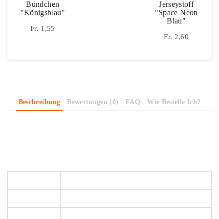
Bündchen
Jerseystoff
"königsblau"
"Space Neon
Blau"
Fr. 1,55
Fr. 2,60
Beschreibung
Bewertungen (0)
FAQ
Wie Bestelle Ich?
Ein Uni-Jersey aus unseren Basics in schöner knalliger Farbe.
Stoffeigenschaften
Material
95% Baumwolle / 5% Elastan
Stoffbreite
ca. 145 cm
Gewicht
215 g/m2