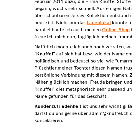
Februar 2011 dazu, die Firma Knuffel Stoffe
begann, wuchs sehr schnell. Aus einigen Näh
überschaubaren Jersey-Kollektion entstand d
heute ist. Nicht nur das
Ladenlokal
konnte ic
parallel baute ich auch meinen
Online-Shop
freue ich mich nun, tagtäglich meinen Traum
Natürlich möchte ich auch noch verraten, w
"Knuffel"
auf sich hat bzw. wie der Name ent
holländisch und bedeutet so viel wie "umarm
Plüschtier meiner Tochter diesen Namen trug
persönliche Verbindung mit diesem Namen. 
Nähen glücklich machen, Freude bringen und 
"Knuffel" dies metaphorisch sehr passend um
Name gefunden für das Geschäft.
Kundenzufriedenheit
ist uns sehr wichtig! B
darfst du uns gerne über
admin@knuffel.ch
o
kontaktieren.