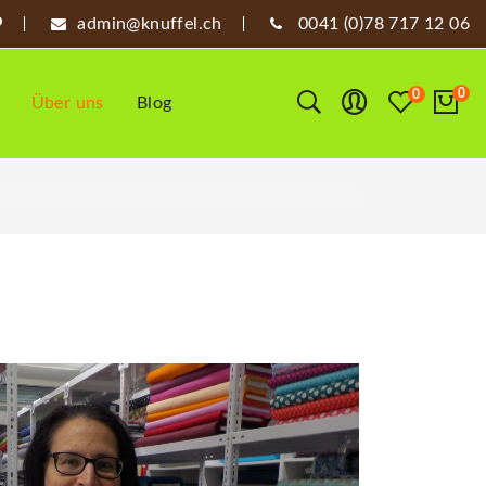
admin@knuffel.ch
0041 (0)78 717 12 06
0
0
Über uns
Blog