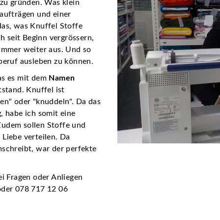
 zu gründen. Was klein
aufträgen und einer
as, was Knuffel Stoffe
h seit Beginn vergrössern,
immer weiter aus. Und so
beruf ausleben zu können.
as es mit dem
Namen
stand. Knuffel ist
en" oder "knuddeln". Da das
, habe ich somit eine
Zudem sollen Stoffe und
Liebe verteilen. Da
schreibt, war der perfekte
ei Fragen oder Anliegen
der 078 717 12 06