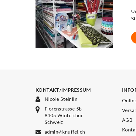
Un
St
KONTAKT/IMPRESSUM
INFO
Nicole Steinlin
Onlin
Florenstrasse 5b
Versa
8405 Winterthur
AGB
Schweiz
Konta
admin@knuffel.ch