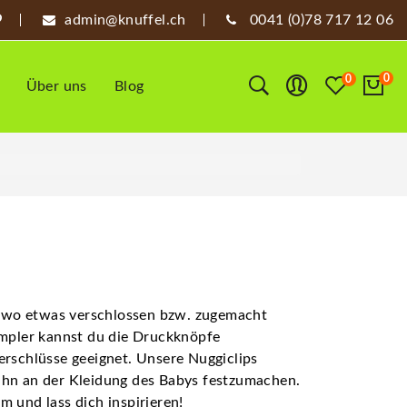
admin@knuffel.ch
0041 (0)78 717 12 06
0
0
Über uns
Blog
t, wo etwas verschlossen bzw. zugemacht
ampler kannst du die Druckknöpfe
rschlüsse geeignet. Unsere Nuggiclips
hn an der Kleidung des Babys festzumachen.
 und lass dich inspirieren!