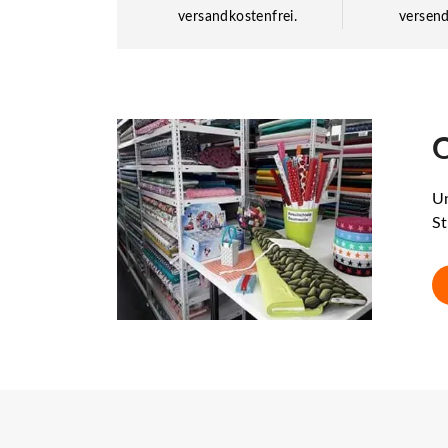
versandkostenfrei.
versend
O
Un
St