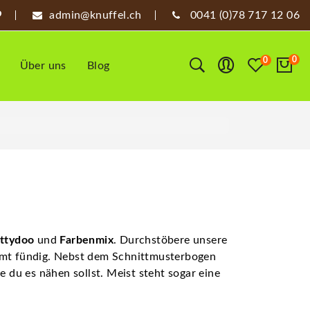
admin@knuffel.ch
0041 (0)78 717 12 06
0
0
Über uns
Blog
ttydoo
und
Farbenmix
. Durchstöbere unsere
mmt fündig. Nebst dem Schnittmusterbogen
e du es nähen sollst. Meist steht sogar eine