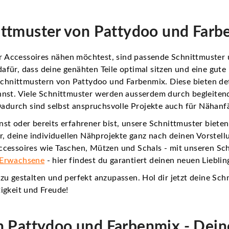
ittmuster von Pattydoo und Farb
Accessoires nähen möchtest, sind passende Schnittmuster un
afür, dass deine genähten Teile optimal sitzen und eine gut
nittmustern von Pattydoo und Farbenmix. Diese bieten detail
nst. Viele Schnittmuster werden ausserdem durch begleitende
. Dadurch sind selbst anspruchsvolle Projekte auch für Nähan
st oder bereits erfahrener bist, unsere Schnittmuster bieten
dir, deine individuellen Nähprojekte ganz nach deinen Vorste
ccessoires wie Taschen, Mützen und Schals - mit unseren Sch
Erwachsene
- hier findest du garantiert deinen neuen Lieblin
 zu gestalten und perfekt anzupassen. Hol dir jetzt deine S
igkeit und Freude!
on Pattydoo und Farbenmix - Deine