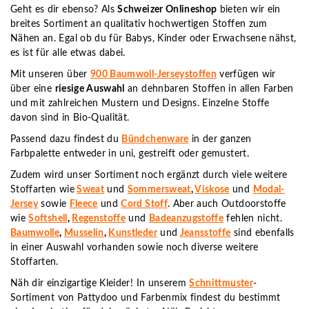
Geht es dir ebenso? Als
Schweizer Onlineshop
bieten wir ein
breites Sortiment an qualitativ hochwertigen Stoffen zum
Nähen an. Egal ob du für Babys, Kinder oder Erwachsene nähst,
es ist für alle etwas dabei.
Mit unseren über
900 Baumwoll-Jerseystoffen
verfügen wir
über eine
riesige Auswahl
an dehnbaren Stoffen in allen Farben
und mit zahlreichen Mustern und Designs. Einzelne Stoffe
davon sind in Bio-Qualität.
Passend dazu findest du
Bündchenware
in der ganzen
Farbpalette entweder in uni, gestreift oder gemustert.
Zudem wird unser Sortiment noch ergänzt durch viele weitere
Stoffarten wie
Sweat
und
Sommersweat
,
Viskose
und
Modal-
Jersey
sowie
Fleece
und
Cord Stoff
. Aber auch Outdoorstoffe
wie
Softshell
,
Regenstoffe
und
Badeanzugstoffe
fehlen nicht.
Baumwolle
,
Musselin
,
Kunstleder
und
Jeansstoffe
sind ebenfalls
in einer Auswahl vorhanden sowie noch diverse weitere
Stoffarten.
Näh dir einzigartige Kleider! In unserem
Schnittmuster
-
Sortiment von Pattydoo und Farbenmix findest du bestimmt