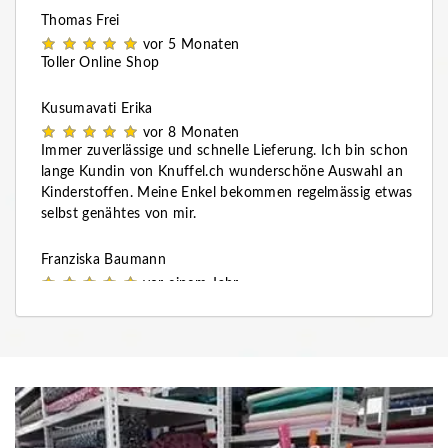
Thomas Frei
vor 5 Monaten
Toller Online Shop
Kusumavati Erika
vor 8 Monaten
Immer zuverlässige und schnelle Lieferung. Ich bin schon
lange Kundin von Knuffel.ch wunderschöne Auswahl an
Kinderstoffen. Meine Enkel bekommen regelmässig etwas
selbst genähtes von mir.
Franziska Baumann
vor einem Jahr
Super schnelle Lieferung. Sehr gute Qualität. Absolut faire
Preise. Sehr gerne wieder. Vielen Dank ans Knuffel-Team!
Kate Bates
vor einem Jahr
Ich bestelle online und meine Bestellungen kommen
schnell und problemlos an. Einmal gab es ein Problem mit