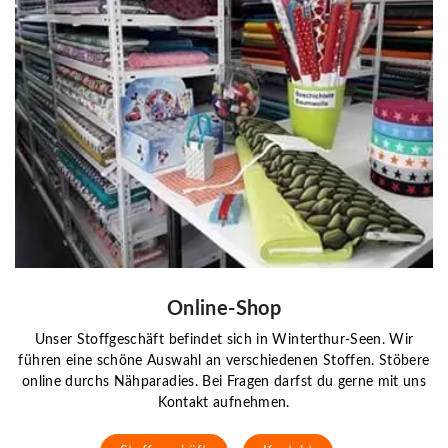
einer Bestellung, und man rief mich sofort an, damit wir
die beste Lösung besprechen konnten. Der Service ist
immer sehr hilfsbereit, und ich freue mich jedes Mal
riesig, wenn meine Bestellung ankommt! Vielen Dank!
Giulietta Galbani Marchesi
vor einem Jahr
Unglaublich schnelle Lieferung!Am späten Nachmittag
bestellt-am nächsten Tag schon da! Der Börtlistoff ist
qualitativ super! Ich kann mit meinem Nähprojekt gleich
weiterfahren.Danke😃
Online-Shop
Unser Stoffgeschäft befindet sich in Winterthur-Seen. Wir
führen eine schöne Auswahl an verschiedenen Stoffen. Stöbere
online durchs Nähparadies. Bei Fragen darfst du gerne mit uns
Kontakt aufnehmen.