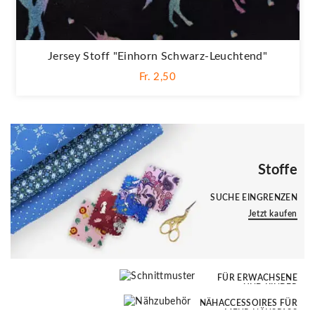
Jersey Stoff "Einhorn Schwarz-Leuchtend"
Fr. 2,50
Stoffe
SUCHE EINGRENZEN
Jetzt kaufen
Schnittmuster
Nähzubehör
FÜR ERWACHSENE
UND KINDER
NÄHACCESSOIRES FÜR
Jetzt kaufen
MEHR NÄHSPASS