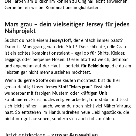
Die Farben am Bildschirm können zu Original leicht abweichen.
Gerne helfen wir bei Kombinationsmöglichkeiten.
Mars grau – dein vielseitiger Jersey für jedes
Nähprojekt
Suchst du nach einem
Jerseystoff
, der einfach immer passt?
Dann ist
Mars grau
genau dein Stoff! Das schlichte, edle Grau
ist ein echtes Kombinationstalent – egal ob für Shirts, Kleider,
Leggings oder bequeme Hosen. Dieser Stoff ist weich, dehnbar
und angenehm auf der Haut – perfekt
für Bekleidung
, die du am
liebsten gar nicht mehr ausziehen möchtest.
Wenn du gerne
Stoffe online kaufen
möchtest, bist du hier
genau richtig. Unser
Jersey Stoff "Mars grau"
lässt sich
wunderbar mit farbigen Mustern oder kräftigen Unis
kombinieren. Er ist hochwertig verarbeitet, formstabil und lässt
sich leicht nähen – auch, wenn du noch nicht viel Näherfahrung
hast. So entstehen im Handumdrehen neue Lieblingsstücke, die
nicht nur gut aussehen, sondern sich auch toll anfühlen.
Jetzt entdecken – grosse Auswahl an