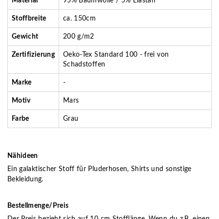
Material
95% Baumwolle / 5% Elastan
Stoffbreite
ca. 150cm
Gewicht
200 g/m2
Zertifizierung
Oeko-Tex Standard 100 - frei von
Schadstoffen
Marke
-
Motiv
Mars
Farbe
Grau
Nähideen
Ein galaktischer Stoff für Pluderhosen, Shirts und sonstige
Bekleidung.
Bestellmenge/Preis
Der Preis bezieht sich auf 10 cm Stofflänge. Wenn du z.B. einen