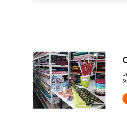
O
Un
St