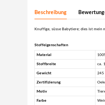
Beschreibung
Bewertunge
Knuffige, süsse Babytiere; dies ist mein 
Stoffeigenschaften
Material
100%
Stoffbreite
ca. 
Gewicht
245
Zertifizierung
Oeko
Motiv
Tier
Farbe
Wei