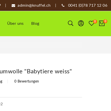
admin@knuffel.ch
0041 (0)78 717 12 06
0
0
Über uns
Blog
umwolle "Babytiere weiss"
ng
0 Bewertungen
02