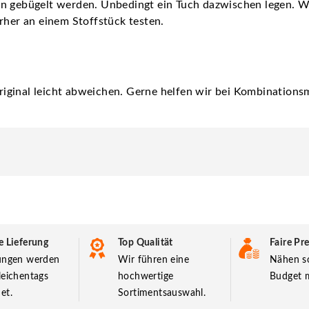
nn gebügelt werden. Unbedingt ein Tuch dazwischen legen. 
rher an einem Stoffstück testen.
iginal leicht abweichen. Gerne helfen wir bei Kombinationsm
e Lieferung
Top Qualität
Faire Pre
lungen werden
Wir führen eine
Nähen so
leichentags
hochwertige
Budget m
et.
Sortimentsauswahl.