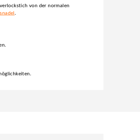
verlockstich von der normalen
gsnadel
.
en.
öglichkeiten.