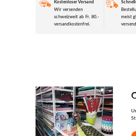
Kostenloser Versand
Schnell
Wir versenden
Bestel
schweizweit ab Fr. 80.-
meist g
versandkostenfrei.
versend
O
Un
St