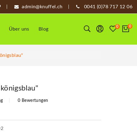
admin@knuffel.ch
0041 (0)78 717 12 06
0
0
Über uns
Blog
Königsblau"
 königsblau"
ng
0 Bewertungen
02