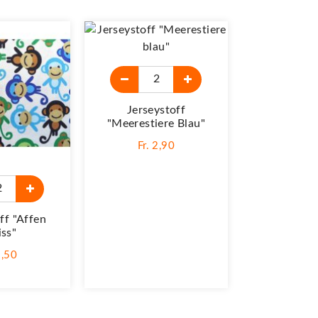
Jerseystoff
"Meerestiere Blau"
Fr. 2,90
ff "Affen
Jerseystof
ss"
Streifen J
3,50
Fr. 