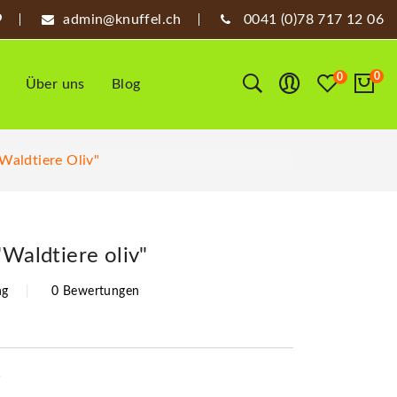
admin@knuffel.ch
0041 (0)78 717 12 06
0
0
Über uns
Blog
"Waldtiere Oliv"
"Waldtiere oliv"
ng
0 Bewertungen
1