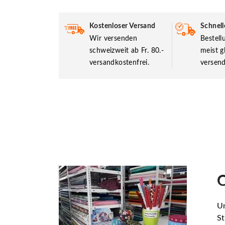
Kostenloser Versand
Schnell
Wir versenden
Bestel
schweizweit ab Fr. 80.-
meist g
versandkostenfrei.
versend
O
Un
St