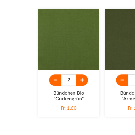
Bündchen Bio
Bündc
"Gurkengrün"
"Arme
Fr. 1,60
Fr.