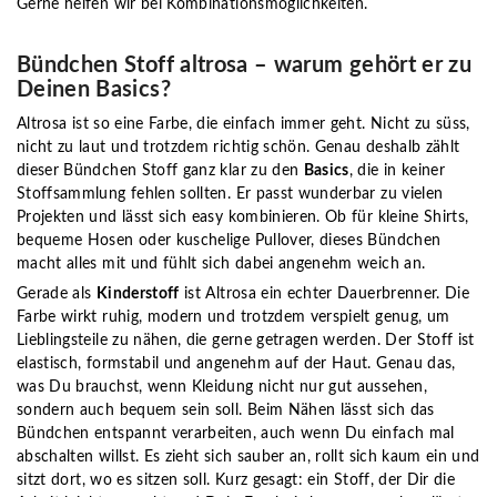
Gerne helfen wir bei Kombinationsmöglichkeiten.
Bündchen Stoff altrosa – warum gehört er zu
Deinen Basics?
Altrosa ist so eine Farbe, die einfach immer geht. Nicht zu süss,
nicht zu laut und trotzdem richtig schön. Genau deshalb zählt
dieser Bündchen Stoff ganz klar zu den
Basics
, die in keiner
Stoffsammlung fehlen sollten. Er passt wunderbar zu vielen
Projekten und lässt sich easy kombinieren. Ob für kleine Shirts,
bequeme Hosen oder kuschelige Pullover, dieses Bündchen
macht alles mit und fühlt sich dabei angenehm weich an.
Gerade als
Kinderstoff
ist Altrosa ein echter Dauerbrenner. Die
Farbe wirkt ruhig, modern und trotzdem verspielt genug, um
Lieblingsteile zu nähen, die gerne getragen werden. Der Stoff ist
elastisch, formstabil und angenehm auf der Haut. Genau das,
was Du brauchst, wenn Kleidung nicht nur gut aussehen,
sondern auch bequem sein soll. Beim Nähen lässt sich das
Bündchen entspannt verarbeiten, auch wenn Du einfach mal
abschalten willst. Es zieht sich sauber an, rollt sich kaum ein und
sitzt dort, wo es sitzen soll. Kurz gesagt: ein Stoff, der Dir die