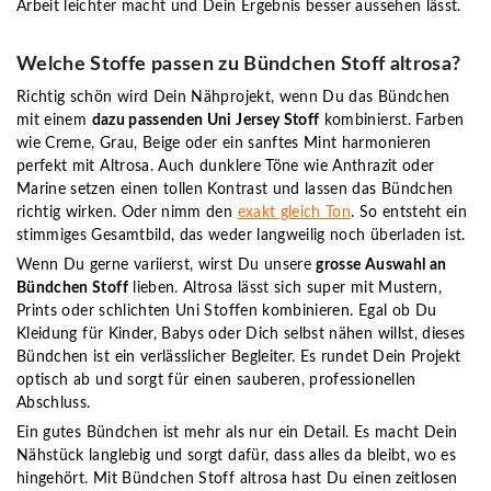
Arbeit leichter macht und Dein Ergebnis besser aussehen lässt.
Welche Stoffe passen zu Bündchen Stoff altrosa?
Richtig schön wird Dein Nähprojekt, wenn Du das Bündchen
mit einem
dazu passenden Uni Jersey Stoff
kombinierst. Farben
wie Creme, Grau, Beige oder ein sanftes Mint harmonieren
perfekt mit Altrosa. Auch dunklere Töne wie Anthrazit oder
Marine setzen einen tollen Kontrast und lassen das Bündchen
richtig wirken. Oder nimm den
exakt gleich Ton
. So entsteht ein
stimmiges Gesamtbild, das weder langweilig noch überladen ist.
Wenn Du gerne variierst, wirst Du unsere
grosse Auswahl an
Bündchen Stoff
lieben. Altrosa lässt sich super mit Mustern,
Prints oder schlichten Uni Stoffen kombinieren. Egal ob Du
Kleidung für Kinder, Babys oder Dich selbst nähen willst, dieses
Bündchen ist ein verlässlicher Begleiter. Es rundet Dein Projekt
optisch ab und sorgt für einen sauberen, professionellen
Abschluss.
Ein gutes Bündchen ist mehr als nur ein Detail. Es macht Dein
Nähstück langlebig und sorgt dafür, dass alles da bleibt, wo es
hingehört. Mit Bündchen Stoff altrosa hast Du einen zeitlosen