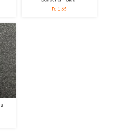
"
Bündchen "blau"
Fr. 1,65
au