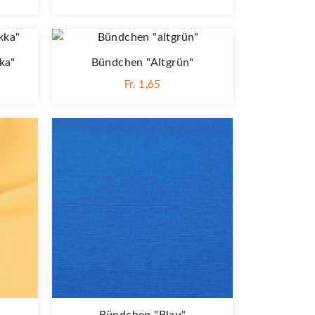
ka"
Bündchen "altgrün"
Fr. 1,65