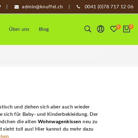
admin@knuffel.ch
0041 (0)78 717 12 06
0
0
Über uns
Blog
tisch und ziehen sich aber auch wieder
e sich für Baby- und Kinderbekleidung. Der
ndchen die alten
Wohnwagenkissen
neu zu
 sieht toll aus! Hier kannst du mehr dazu
ehen