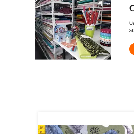
O
Un
St