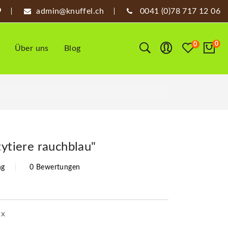
admin@knuffel.ch
0041 (0)78 717 12 06
0
0
Über uns
Blog
tytiere rauchblau"
ng
0 Bewertungen
2x