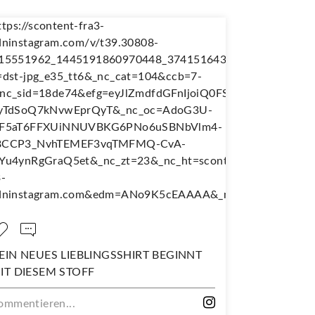
EIN NEUES LIEBLINGSSHIRT BEGINNT
NÄH DIR D
IT DIESEM STOFF
WANDERJU
ommentieren...
Kommentiere