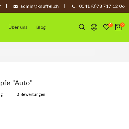
admin@knuffel.ch
0041 (0)78 717 12 06
0
0
Über uns
Blog
pfe "Auto"
ng
0 Bewertungen