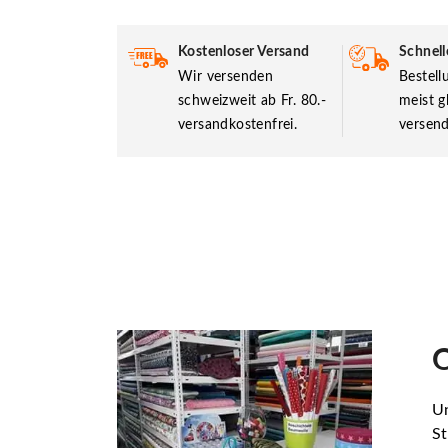
Kostenloser Versand
Schnell
Wir versenden
Bestel
schweizweit ab Fr. 80.-
meist g
versandkostenfrei.
versend
O
Un
St