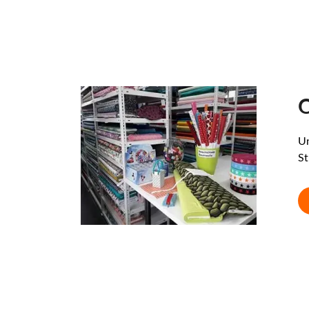
O
Un
St