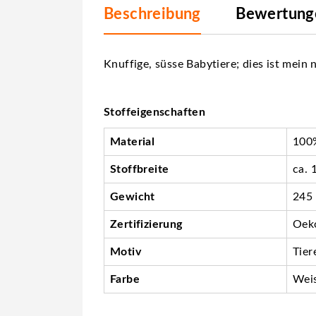
Beschreibung
Bewertunge
Knuffige, süsse Babytiere; dies ist mein 
Stoffeigenschaften
Material
100%
Stoffbreite
ca. 
Gewicht
245
Zertifizierung
Oeko
Motiv
Tier
Farbe
Wei