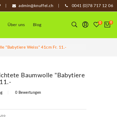
admin@knuffel.ch
0041 (0)78 717 12 06
0
0
Über uns
Blog
e "Babytiere Weiss" 41cm Fr. 11.-
ichtete Baumwolle "Babytiere
11.-
ng
0 Bewertungen
502