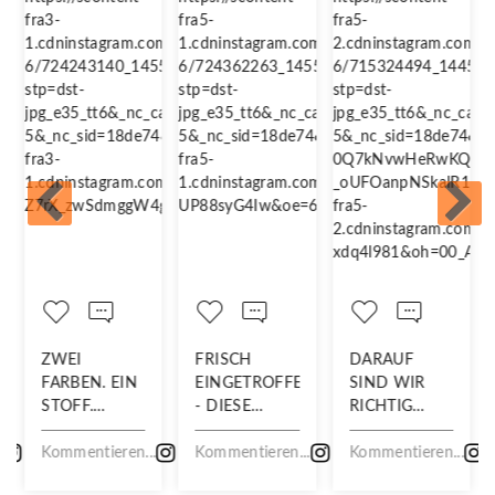
ZWEI
FRISCH
DARAUF
FARBEN. EIN
EINGETROFFEN
SIND WIR
STOFF.
- DIESE
RICHTIG
DOPPELT SO
NEUHEITEN
STOLZ!
.
SCHÖN!
Kommentieren...
WILLST DU
Kommentieren...
Kommentieren...
NICHT