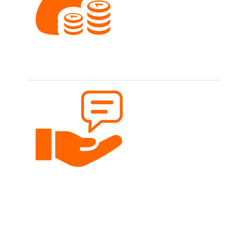
Faire Preise
Nähen soll für jedes Budget möglich sein.
Persönliche Beratung
Gerne beraten wir dich per Telefon, Email oder
persönlich.