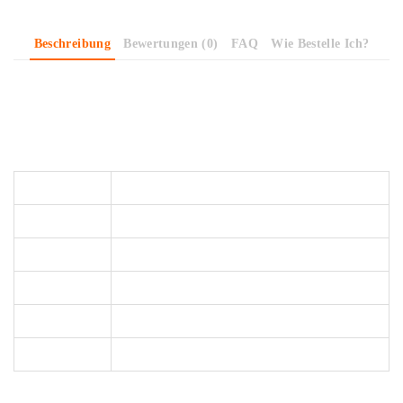
Beschreibung
Bewertungen (0)
FAQ
Wie Bestelle Ich?
Ein Weltall-Stoff mit Astronauten auf rauchblau.
Stoffeigenschaften
Material
95% Baumwolle / 5% Elastan
Stoffbreite
ca. 145 cm
Gewicht
200 g/m2
Zertifizierung
Oeko-Tex Standard 100 - frei von Schadstoffen
Motiv
Astronaut
Farbe
Blau