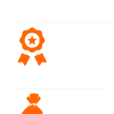
Schnelle Lieferung
Bestellungen werden meist gleichentags versendet.
Top Qualität
Wir führen eine hochwertige Sortimentsauswahl.