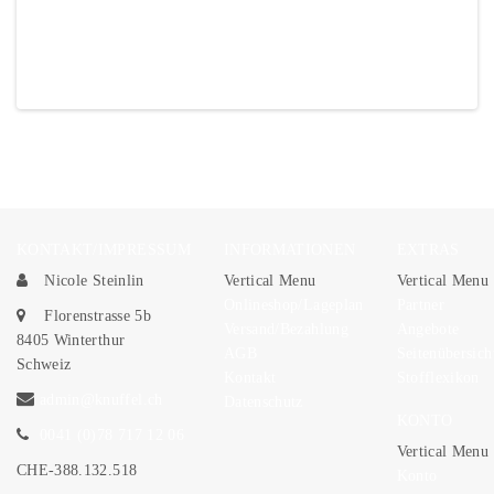
Kommentieren...
WIR RICHTIG
LIEBLINGSSHIRT
WAN
STOLZ!
BEGINNT MIT
Komm
Kommentieren...
DIESEM STOFF
Kommentieren...
KONTAKT/IMPRESSUM
INFORMATIONEN
EXTRAS
Nicole Steinlin
Vertical Menu
Vertical Menu
Onlineshop/Lageplan
Partner
Florenstrasse 5b
Versand/Bezahlung
Angebote
8405 Winterthur
AGB
Seitenübersich
Schweiz
Kontakt
Stofflexikon
admin@knuffel.ch
Datenschutz
KONTO
0041 (0)78 717 12 06
Vertical Menu
CHE-388.132.518
Konto