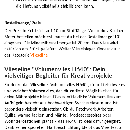
Lass die fixierten Teile etwa 30 Minuten flach liegen, damit
die Haftung vollständig stabilisieren kann.
Bestellmenge/Preis
Der Preis bezieht sich auf 10 cm Stofflänge. Wenn du z.B. einen
Meter bestellen möchtest, musst du bei der Bestellmenge '10'
eingeben. Die Mindestbestellmenge ist 20 cm. Das Vlies wird
natürlich am Stück geliefert. Weiter Vlieseinlagen findest du in
der Kategorie
Vlieseline
.
Vlieseline "Volumenvlies H640": Dein
vielseitiger Begleiter für Kreativprojekte
Entdecke das Vlieseline "Volumenvlies H640", ein mittelschweres
und
weiches Volumenvlies
, das dir endlose Möglichkeiten für
deine Nähprojekte bietet. Dieses mitteldicke Volumenvlies zum
Aufbügeln besteht aus hochwertigen Synthesefasern und ist
besonders vielseitig einsetzbar. Ob du Patchwork-Arbeiten,
Quilts, warme Jacken und Mäntel, Modeaccessoires oder
Wohndekorationen planst – das H640 ist ideal dafür geeignet.
Dank seiner speziellen Haftbeschichtung bleibt das Vlies fest an