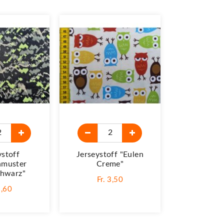
ystoff
Jerseystoff "Eulen
Jersey
nmuster
Creme"
"Wassertie
chwarz"
Fr. 3,50
Fr. 
2,60