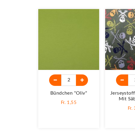
Bündchen "Oliv"
Jerseystof
Mit Säb
Fr. 1,55
Fr.