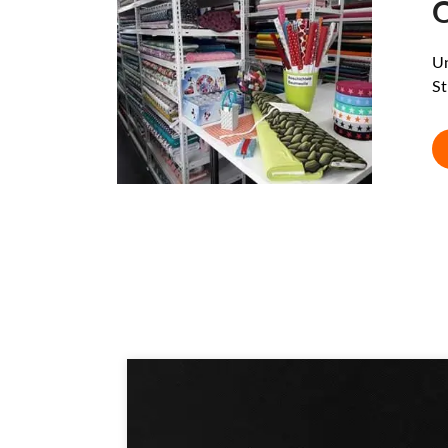
O
Un
St