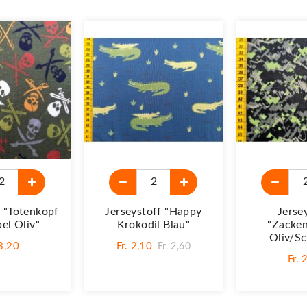
f "Totenkopf
Jerseystoff "Happy
Jerse
el Oliv"
Krokodil Blau"
"Zacke
Oliv/s
 3,20
Fr. 2,10
Fr. 2,60
Fr. 