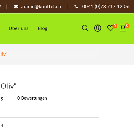
admin@knuffel.ch
0041 (0)78 717 12 06
0
0
Über uns
Blog
liv"
 Oliv"
ng
0 Bewertungen
04