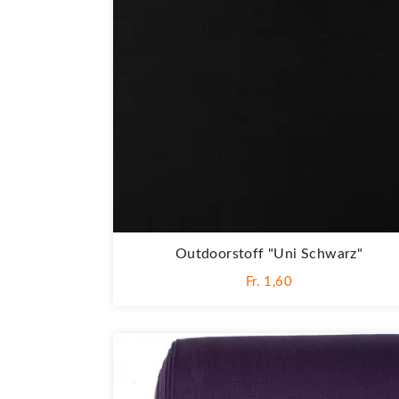
Outdoorstoff "Uni Schwarz"
Fr. 1,60