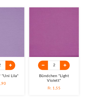
 "Uni Lila"
Bündchen "light
Jerseystoff
Violett"
Viol
1,90
Fr. 1,55
Fr. 