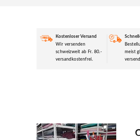
Kostenloser Versand
Schnell
Wir versenden
Bestel
schweizweit ab Fr. 80.-
meist g
versandkostenfrei.
versend
O