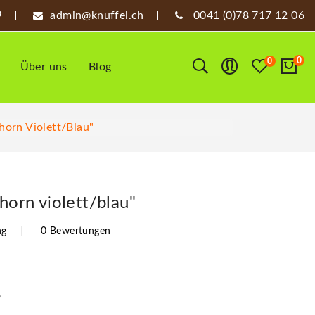
admin@knuffel.ch
0041 (0)78 717 12 06
0
0
Über uns
Blog
nhorn Violett/blau"
nhorn violett/blau"
ng
0 Bewertungen
6