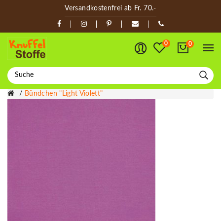
Versandkostenfrei ab Fr. 70.-
0
0
Bündchen "light Violett"