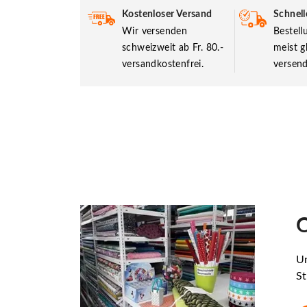
Kostenloser Versand
Schnell
Wir versenden
Bestel
schweizweit ab Fr. 80.-
meist g
versandkostenfrei.
versend
O
Un
St