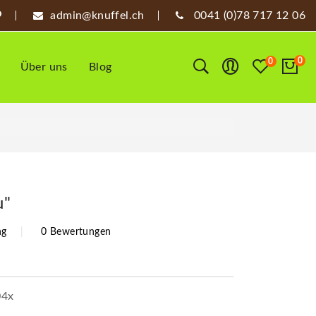
admin@knuffel.ch
0041 (0)78 717 12 06
0
0
Über uns
Blog
u"
ng
0 Bewertungen
04x