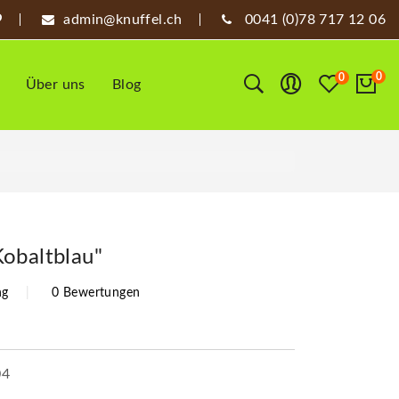
admin@knuffel.ch
0041 (0)78 717 12 06
0
0
Über uns
Blog
obaltblau"
ng
0 Bewertungen
04