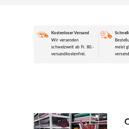
Kostenloser Versand
Schnell
Wir versenden
Bestel
schweizweit ab Fr. 80.-
meist g
versandkostenfrei.
versend
O