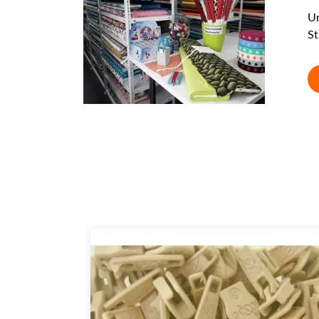
Un
St