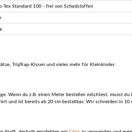
-Tex Standard 100 - frei von Schadstoffen
e
e
ätze, TripTrap-Kissen und vieles mehr für Kleinkinder.
nge. Wenn du z.B. einen Meter bestellen möchtest, musst du b
fert und ist bereits ab 20 cm bestellbar. Wir schneiden in 10
em Stoff, deshalb empfehlen wir
Clips
zu verwenden und even