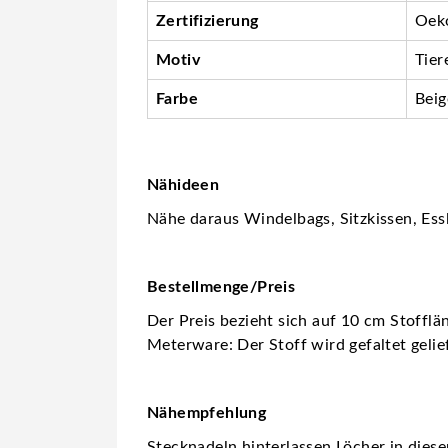
Zertifizierung
Oeko
Motiv
Tier
Farbe
Beig
Nähideen
Nähe daraus Windelbags, Sitzkissen, Essl
Bestellmenge/Preis
Der Preis bezieht sich auf 10 cm Stofflä
Meterware: Der Stoff wird gefaltet gelie
Nähempfehlung
Stecknadeln hinterlassen Löcher in dies