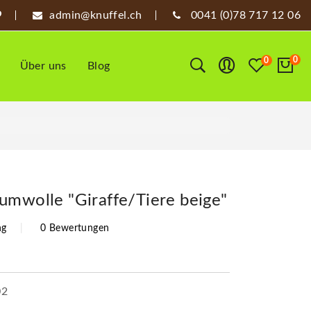
admin@knuffel.ch
0041 (0)78 717 12 06
0
0
Über uns
Blog
umwolle "Giraffe/Tiere beige"
ng
0 Bewertungen
02