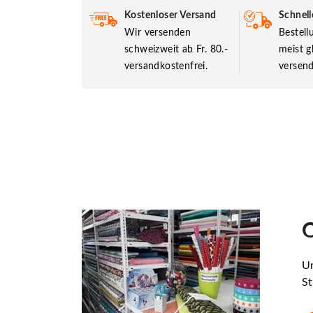
Kostenloser Versand
Schnell
Wir versenden
Bestel
schweizweit ab Fr. 80.-
meist g
versandkostenfrei.
versend
O
Un
St