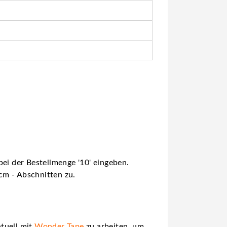
ei der Bestellmenge '10' eingeben.
 cm - Abschnitten zu.
tuell mit
Wonder Tape
zu arbeiten, um