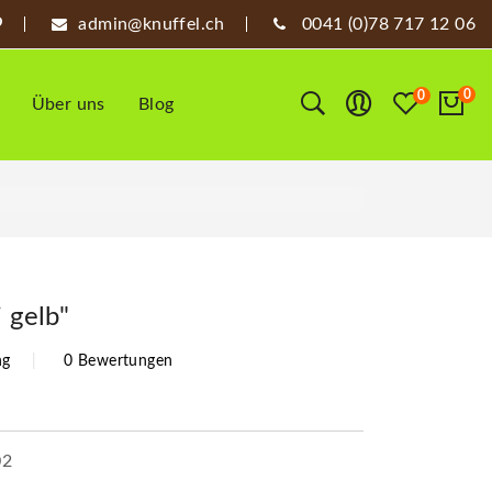
admin@knuffel.ch
0041 (0)78 717 12 06
0
0
Über uns
Blog
i gelb"
ng
0 Bewertungen
02