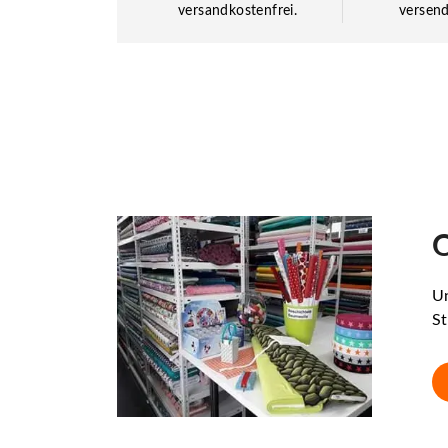
versandkostenfrei.
versend
O
Un
St