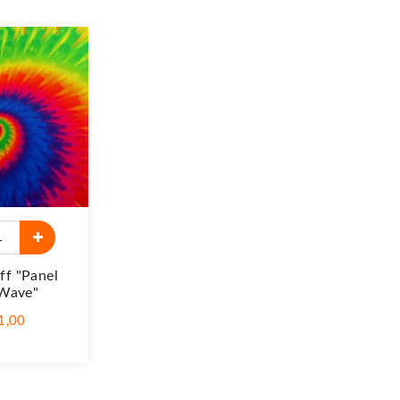
ff "Panel
 Wave"
21,00