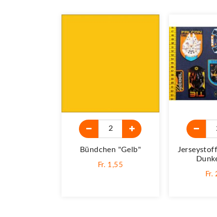
Bündchen "gelb"
Jerseystof
Dunke
Fr. 1,55
Fr.