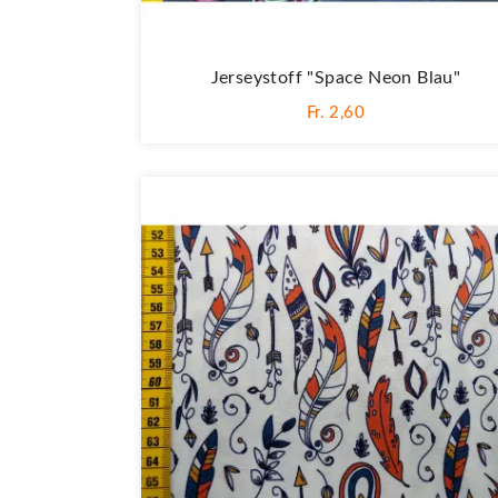
Jerseystoff "Space Neon Blau"
Fr. 2,60