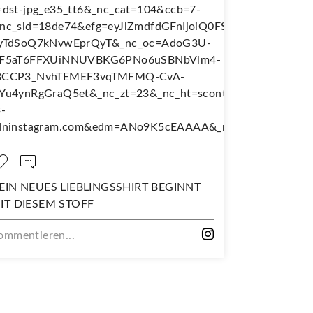
EGINNT
NÄH DIR DEINEN EIGENEN
WANDERJUPE!
Kommentieren...