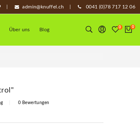
admin@knuffel.ch
0041 (0)78 717 12 06
0
0
Über uns
Blog
rol"
ng
0 Bewertungen