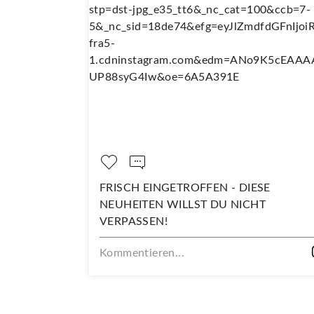
GETROFFEN - DIESE
DARAUF SIND WIR RI
 WILLST DU NICHT
Kommentieren...
!
n...