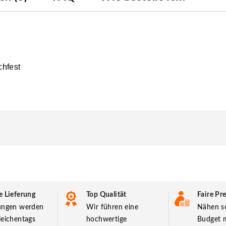
chfest
e Lieferung
Top Qualität
Faire Pre
lungen werden
Wir führen eine
Nähen so
leichentags
hochwertige
Budget m