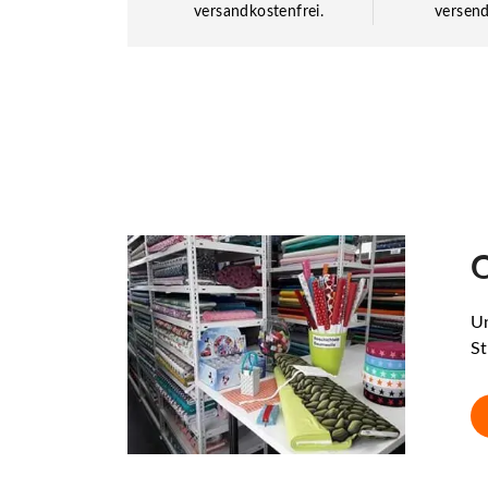
versandkostenfrei.
versend
O
Un
St