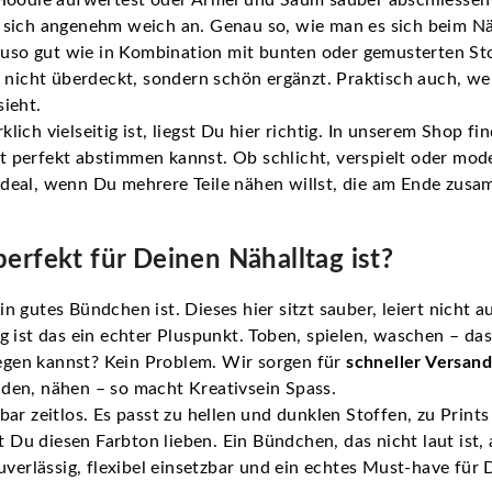
ühlt sich angenehm weich an. Genau so, wie man es sich beim 
nauso gut wie in Kombination mit bunten oder gemusterten St
e nicht überdeckt, sondern schön ergänzt. Praktisch auch, w
ieht.
lich vielseitig ist, liegst Du hier richtig. In unserem Shop f
t perfekt abstimmen kannst. Ob schlicht, verspielt oder mode
h ideal, wenn Du mehrere Teile nähen willst, die am Ende zus
erfekt für Deinen Nähalltag ist?
 ein gutes Bündchen ist. Dieses hier sitzt sauber, leiert nicht
 ist das ein echter Pluspunkt. Toben, spielen, waschen – da
legen kannst? Kein Problem. Wir sorgen für
schneller Versan
den, nähen – so macht Kreativsein Spass.
bar zeitlos. Es passt zu hellen und dunklen Stoffen, zu Prin
t Du diesen Farbton lieben. Ein Bündchen, das nicht laut ist,
uverlässig, flexibel einsetzbar und ein echtes Must-have für D