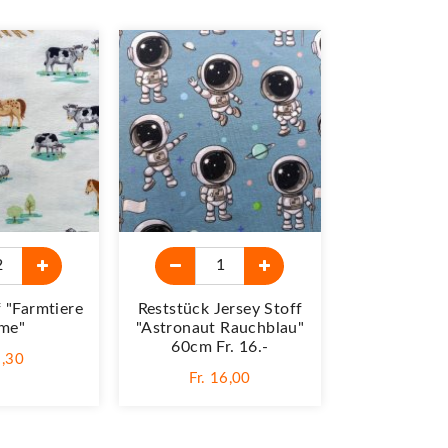
f "Farmtiere
Reststück Jersey Stoff
Reststück J
me"
"Astronaut Rauchblau"
"Astronaut 
60cm Fr. 16.-
71cm Fr
2,30
Fr. 16,00
Fr. 1