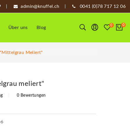
admin@knuffel.ch
0041 (0)78 717 12 06
0
0
Über uns
Blog
mittelgrau Meliert"
lgrau meliert"
ng
0 Bewertungen
06