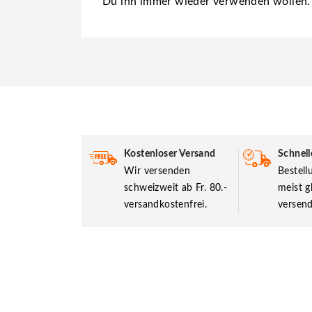
Du ihn immer wieder verwenden wollen.
Kostenloser Versand
Schnell
Wir versenden
Bestel
schweizweit ab Fr. 80.-
meist g
versandkostenfrei.
versend