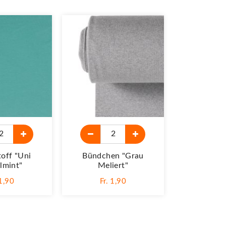
toff "Uni
Bündchen "grau
lmint"
Meliert"
 1,90
Fr. 1,90