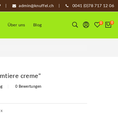
admin@knuffel.ch
0041 (0)78 717 12 06
0
0
Über uns
Blog
rmtiere creme"
ng
0 Bewertungen
5x