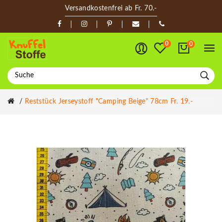
Versandkostenfrei ab Fr. 70.-
0
0
Reststück Jerseystoff "Camping Beige" 78cm Fr. 19.-