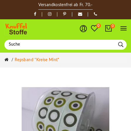
Versandkostenfrei ab Fr. 70.-
0
0
Repsband "Kreise Mint"