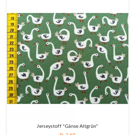
Jerseystoff "Gänse Altgrün"