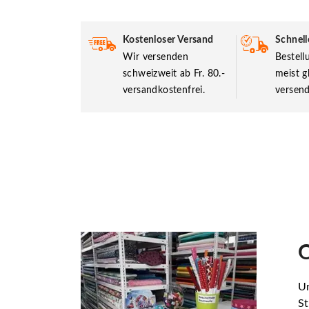
Kostenloser Versand
Schnell
Wir versenden
Bestel
schweizweit ab Fr. 80.-
meist g
versandkostenfrei.
versend
O
Un
St