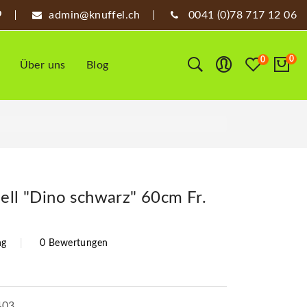
admin@knuffel.ch
0041 (0)78 717 12 06
0
0
Über uns
Blog
ell "Dino schwarz" 60cm Fr.
ng
0 Bewertungen
403