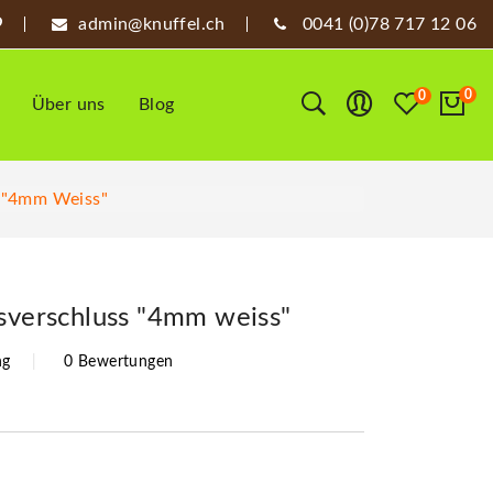
admin@knuffel.ch
0041 (0)78 717 12 06
0
0
Über uns
Blog
s "4mm Weiss"
ssverschluss "4mm weiss"
ng
0 Bewertungen
1