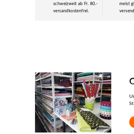
schweizweit ab Fr. 80.-
meist g
versandkostenfrei.
versend
O
Un
St