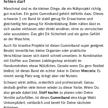
fehlen darf
Manchmal sind es die kleinen Dinge, die ein Nähprojekt richtig
gut machen. Ein gutes Gummiband gehört definitiv dazu. Dieses
schwarze 1 cm Band ist stabil genug für Erwachsene und
gleichzeitig fein genug für Kinderkleidung. Beim nähen lässt es
sich sauber einfassen oder direkt annähen, ohne zu verrutschen
oder auszuleiern. Das gibt Dir Sicherheit und ein gutes Gefühl
an der Maschine.
Auch für kreative Projekte ist dieses Gummiband super geeignet.
Beutel, Innenfächer, kleine Organizer oder praktische
Verschlüsse lassen sich damit schnell umsetzen. In Kombination
mit Stoffen aus Deinem Lieblingsshop entsteht im
Handumdrehen etwas Nützliches. Gerade wenn Du gern flexibel
bleibst, ist dieses Band ein echter Joker in Deiner
Mercerie
. Es
nimmt wenig Platz weg, bringt aber viel Nutzen.
Schwarz wirkt zeitlos, ordentlich und professionell. Genau
deshalb greifen viele immer wieder zu dieser Farbe. Wenn Du
also gerade dabei bist,
Stoff kaufen
zu planen oder Deine
Vorräte aufzufüllen, ist dieses
Gummiband
eine kluge Wahl.
Unkompliziert, verlässlich und bereit für Deine nächsten
Nähideen.