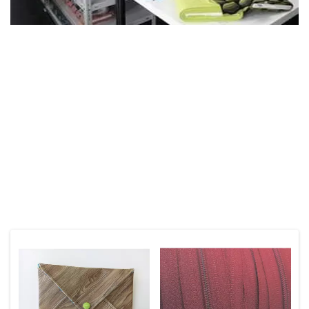
Online-Shop
Unser Stoffgeschäft befindet sich in Winterthur-Seen. Wir führen
eine schöne Auswahl an verschiedenen Stoffen. Stöbere online durchs
Nähparadies. Bei Fragen darfst du gerne mit uns Kontakt aufnehmen.
Stoffgeschäft
Kontakt
Das Könnte Dir Auch Gefallen
Unsere Empfehlungen