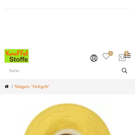
Versandkostenfrei ab Fr. 70.-
0
0
Nähgarn "hellgelb"