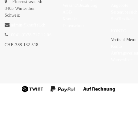
Florenstrasse 5b
Versand/Bezahlung
Angebote
8405 Winterthur
AGB
Seitenübersich
Schweiz
Kontakt
Stofflexikon
admin@knuffel.ch
Datenschutz
KONTO
0041 (0)78 717 12 06
Vertical Menu
CHE-388.132.518
Konto
Auftragsverlau
Wunschliste