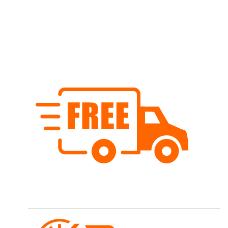
Allroundfaden
100% Polyester, 1000m, Stärke 40/2, kochfest
Kostenloser Versand
Wir versenden schweizweit ab Fr. 80.- versandkostenfrei.