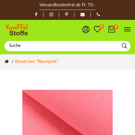
Versandkostenfrei ab Fr. 70.-
0
0
Bündchen "Neonpink"