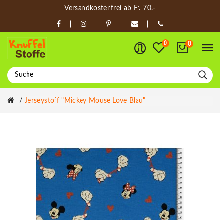
Versandkostenfrei ab Fr. 70.-
0
0
Jerseystoff "Mickey Mouse Love Blau"