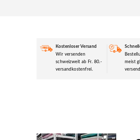
Kostenloser Versand
Schnell
Wir versenden
Bestel
schweizweit ab Fr. 80.-
meist g
versandkostenfrei.
versend