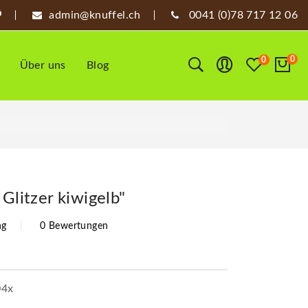
admin@knuffel.ch
0041 (0)78 717 12 06
0
0
Über uns
Blog
 Glitzer kiwigelb"
ng
0 Bewertungen
04x