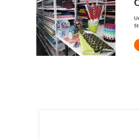
O
Un
St