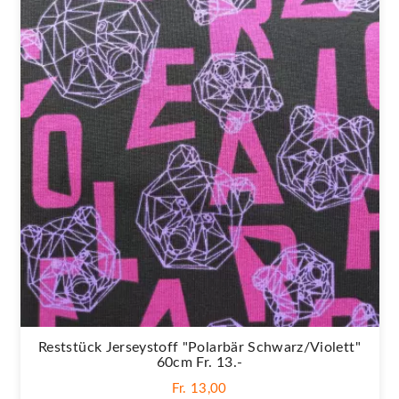
Reststück Jerseystoff "Polarbär Schwarz/violett"
60cm Fr. 13.-
Fr. 13,00