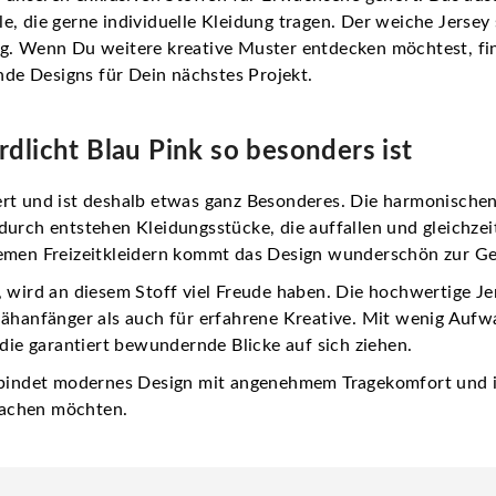
alle, die gerne individuelle Kleidung tragen. Der weiche Jers
g. Wenn Du weitere kreative Muster entdecken möchtest, fin
ende Designs für Dein nächstes Projekt.
dlicht Blau Pink so besonders ist
ert
und ist deshalb etwas ganz Besonderes. Die harmonischen 
urch entstehen Kleidungsstücke, die auffallen und gleichzeiti
uemen Freizeitkleidern kommt das Design wunderschön zur Ge
 wird an diesem Stoff viel Freude haben. Die hochwertige Je
Nähanfänger als auch für erfahrene Kreative. Mit wenig Aufw
 die garantiert bewundernde Blicke auf sich ziehen.
rbindet modernes Design mit angenehmem Tragekomfort und ist
machen möchten.