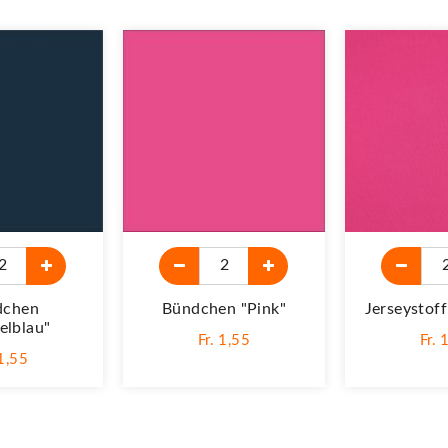
dchen
Bündchen "pink"
Jerseystoff
elblau"
Fr. 1,55
Fr. 
 1,55