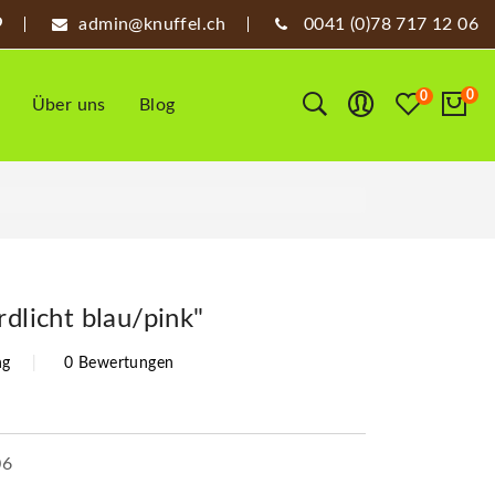
admin@knuffel.ch
0041 (0)78 717 12 06
0
0
Über uns
Blog
rdlicht blau/pink"
ng
0 Bewertungen
06