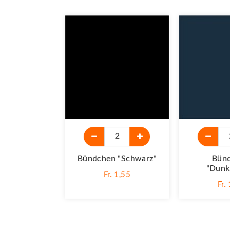
Bündchen "schwarz"
Bün
"dunk
Fr. 1,55
Fr.