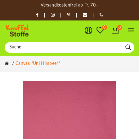
Versandkostenfrei ab Fr. 70.-
0
0
Canvas "Uni Himbeer"