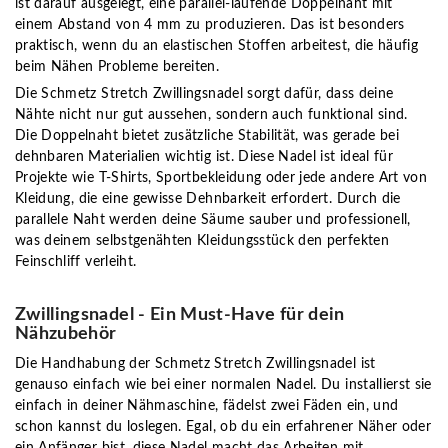
ist darauf ausgelegt, eine parallel-laufende Doppelnaht mit
einem Abstand von 4 mm zu produzieren. Das ist besonders
praktisch, wenn du an elastischen Stoffen arbeitest, die häufig
beim Nähen Probleme bereiten.
Die Schmetz Stretch Zwillingsnadel sorgt dafür, dass deine
Nähte nicht nur gut aussehen, sondern auch funktional sind.
Die Doppelnaht bietet zusätzliche Stabilität, was gerade bei
dehnbaren Materialien wichtig ist. Diese Nadel ist ideal für
Projekte wie T-Shirts, Sportbekleidung oder jede andere Art von
Kleidung, die eine gewisse Dehnbarkeit erfordert. Durch die
parallele Naht werden deine Säume sauber und professionell,
was deinem selbstgenähten Kleidungsstück den perfekten
Feinschliff verleiht.
Zwillingsnadel - Ein Must-Have für dein
Nähzubehör
Die Handhabung der Schmetz Stretch Zwillingsnadel ist
genauso einfach wie bei einer normalen Nadel. Du installierst sie
einfach in deiner Nähmaschine, fädelst zwei Fäden ein, und
schon kannst du loslegen. Egal, ob du ein erfahrener Näher oder
ein Anfänger bist, diese Nadel macht das Arbeiten mit