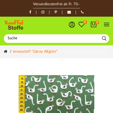
Versandkostenfrei ab Fr. 70.-
0
0
Jerseystoff "Gänse Altgrün"