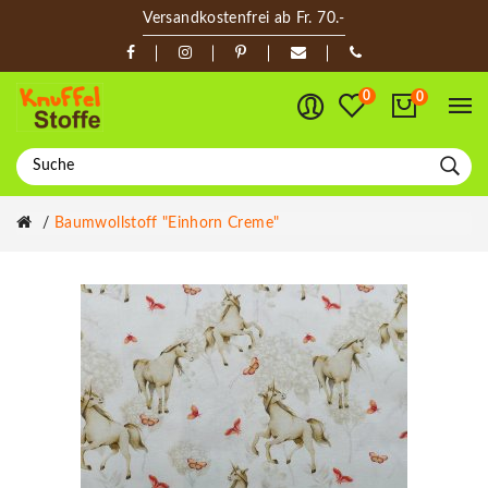
Versandkostenfrei ab Fr. 70.-
0
0
Baumwollstoff "Einhorn Creme"