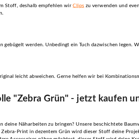
em Stoff, deshalb empfehlen wir
Clips
zu verwenden und even
n.
nn gebügelt werden. Unbedingt ein Tuch dazwischen legen. 
iginal leicht abweichen. Gerne helfen wir bei Kombinationsm
e "Zebra Grün" - jetzt kaufen u
 in deine Näharbeiten zu bringen? Unsere beschichtete Baumw
n Zebra-Print in dezentem Grün wird dieser Stoff deine Proj
dere Accessoires nähen möchtest, dieser Stoff wird deine K