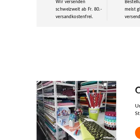
Wir versenden
Bestel
schweizweit ab Fr. 80.-
meist g
versandkostenfrei.
versend
O
Un
St