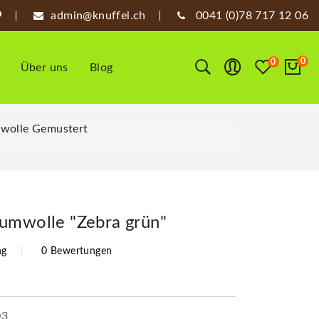
admin@knuffel.ch
0041 (0)78 717 12 06
0
0
Über uns
Blog
wolle Gemustert
umwolle "Zebra grün"
ng
0 Bewertungen
03