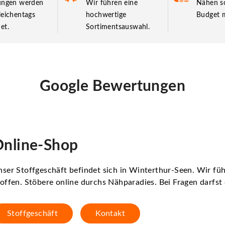
lungen werden
Wir führen eine
Nähen so
leichentags
hochwertige
Budget m
et.
Sortimentsauswahl.
Google Bewertungen
nline-Shop
ser Stoffgeschäft befindet sich in Winterthur-Seen. Wir f
offen. Stöbere online durchs Nähparadies. Bei Fragen darfs
Stoffgeschäft
Kontakt