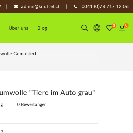
admin@knuffel.ch
0041 (0)78 717 12 06
0
0
Über uns
Blog
wolle Gemustert
umwolle "Tiere im Auto grau"
ng
0 Bewertungen
03