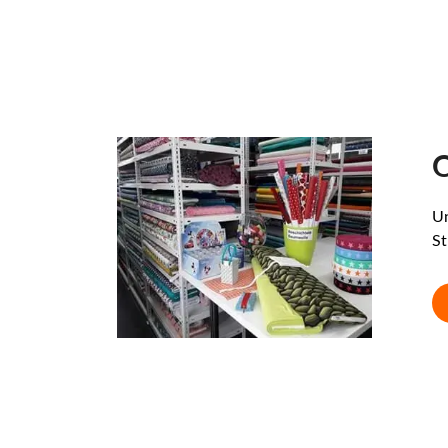
O
Un
St