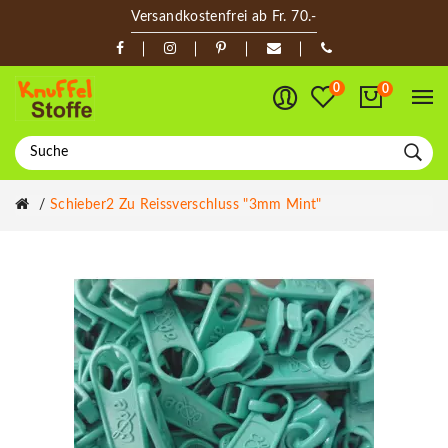
Versandkostenfrei ab Fr. 70.-
0
0
Schieber2 Zu Reissverschluss "3mm Mint"