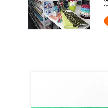
Un
St