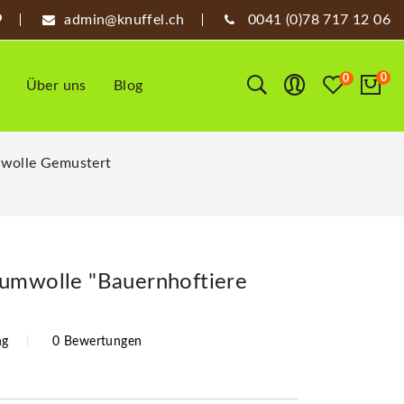
admin@knuffel.ch
0041 (0)78 717 12 06
0
0
Über uns
Blog
wolle Gemustert
umwolle "Bauernhoftiere
ng
0 Bewertungen