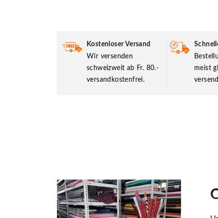
Kostenloser Versand
Schnell
Wir versenden
Bestel
schweizweit ab Fr. 80.-
meist g
versandkostenfrei.
versend
O