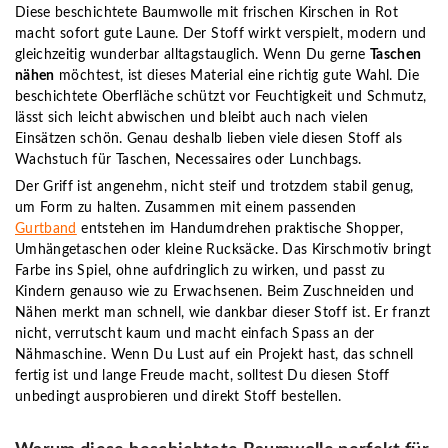
Diese beschichtete Baumwolle mit frischen Kirschen in Rot
macht sofort gute Laune. Der Stoff wirkt verspielt, modern und
gleichzeitig wunderbar alltagstauglich. Wenn Du gerne
Taschen
nähen
möchtest, ist dieses Material eine richtig gute Wahl. Die
beschichtete Oberfläche schützt vor Feuchtigkeit und Schmutz,
lässt sich leicht abwischen und bleibt auch nach vielen
Einsätzen schön. Genau deshalb lieben viele diesen Stoff als
Wachstuch für Taschen, Necessaires oder Lunchbags.
Der Griff ist angenehm, nicht steif und trotzdem stabil genug,
um Form zu halten. Zusammen mit einem passenden
Gurtband
entstehen im Handumdrehen praktische Shopper,
Umhängetaschen oder kleine Rucksäcke. Das Kirschmotiv bringt
Farbe ins Spiel, ohne aufdringlich zu wirken, und passt zu
Kindern genauso wie zu Erwachsenen. Beim Zuschneiden und
Nähen merkt man schnell, wie dankbar dieser Stoff ist. Er franzt
nicht, verrutscht kaum und macht einfach Spass an der
Nähmaschine. Wenn Du Lust auf ein Projekt hast, das schnell
fertig ist und lange Freude macht, solltest Du diesen Stoff
unbedingt ausprobieren und direkt Stoff bestellen.