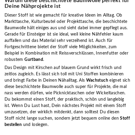
Warum diese beschichtete Baumwolle perfekt für
Deine Nähprojekte ist
Dieser Stoff ist wie gemacht für kreative Ideen im Alltag. Ob
Markttasche, Kulturbeutel oder Projekttasche, die beschichtete
Baumwolle hält einiges aus und sieht dabei immer gepflegt aus.
Gerade für Einsteiger ist sie ideal, weil kleine Nähfehler kaum
auffallen und das Material sehr verzeihend ist. Auch für
Fortgeschrittene bietet der Stoff viele Möglichkeiten, zum
Beispiel in Kombination mit Reissverschlüssen, Innenfutter oder
robustem
Gurtband
.
Das Design mit Kirschen auf blauem Grund wirkt frisch und
zeitlos zugleich. Es lässt sich toll mit Uni Stoffen kombinieren
und bringt Farbe in Deinen Nähalltag. Als
Wachstuch
eignet sich
diese beschichtete Baumwolle auch super für Projekte, die mal
nass werden dürfen, wie Picknicktaschen oder Wickeltaschen.
Du bekommst einen Stoff, der praktisch, schön und langlebig
ist. Wenn Du Lust hast, Dein nächstes Projekt mit einem Stoff
umzusetzen, der wirklich mitdenkt, dann solltest Du diesen
Stoff nicht lange suchen, sondern jetzt bequem online den
Stoff
bestellen
und loslegen.