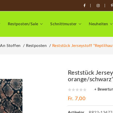
Restposten/Sale
Schnittmuster
Neuheiten
 An Stoffen
Restposten
Reststück Jerseystoff "Reptilha
Reststück Jersey
orange/schwarz"
+ Bewertu
Fr. 7,00
Artikelnr.
RR22-13477