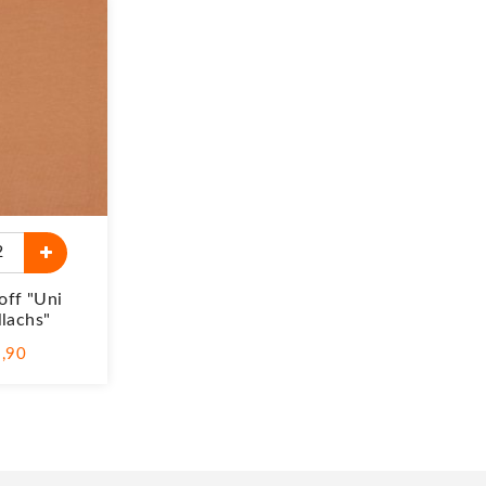
off "Uni
lachs"
1,90