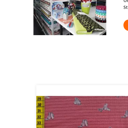
Un
St