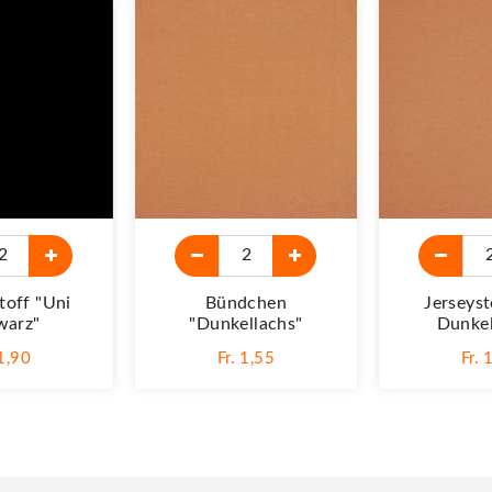
toff "Uni
Bündchen
Jerseyst
warz"
"dunkellachs"
Dunkel
 1,90
Fr. 1,55
Fr. 