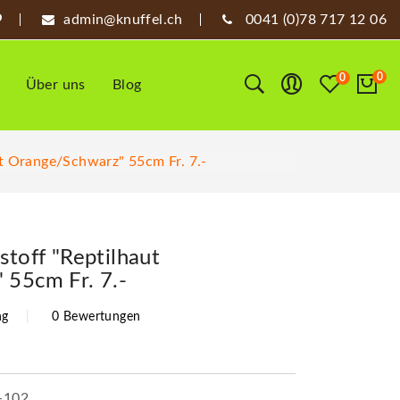
admin@knuffel.ch
0041 (0)78 717 12 06
0
0
Über uns
Blog
ut Orange/schwarz" 55cm Fr. 7.-
stoff "Reptilhaut
 55cm Fr. 7.-
ng
0 Bewertungen
-102