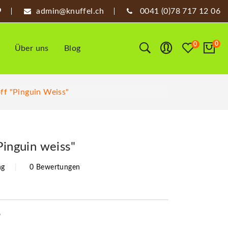
admin@knuffel.ch
0041 (0)78 717 12 06
0
0
Über uns
Blog
ff "Pinguin Weiss"
Pinguin weiss"
ng
0 Bewertungen
6