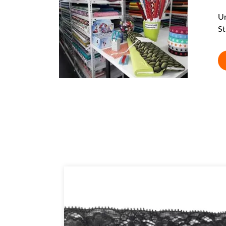
Un
St