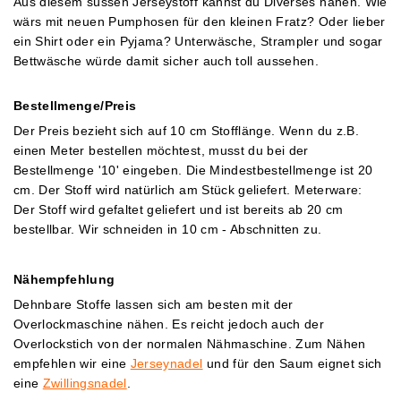
Aus diesem süssen Jerseystoff kannst du Diverses nähen. Wie
wärs mit neuen Pumphosen für den kleinen Fratz? Oder lieber
ein Shirt oder ein Pyjama? Unterwäsche, Strampler und sogar
Bettwäsche würde damit sicher auch toll aussehen.
Bestellmenge/Preis
Der Preis bezieht sich auf 10 cm Stofflänge. Wenn du z.B.
einen Meter bestellen möchtest, musst du bei der
Bestellmenge '10' eingeben. Die Mindestbestellmenge ist 20
cm. Der Stoff wird natürlich am Stück geliefert.
Meterware:
Der Stoff wird gefaltet geliefert und ist bereits ab 20 cm
bestellbar. Wir schneiden in 10 cm - Abschnitten zu.
Nähempfehlung
Dehnbare Stoffe lassen sich am besten mit der
Overlockmaschine nähen. Es reicht jedoch auch der
Overlockstich von der normalen Nähmaschine.
Zum Nähen
empfehlen wir eine
Jerseynadel
und für den S
aum eignet sich
eine
Zwillingsnadel
.